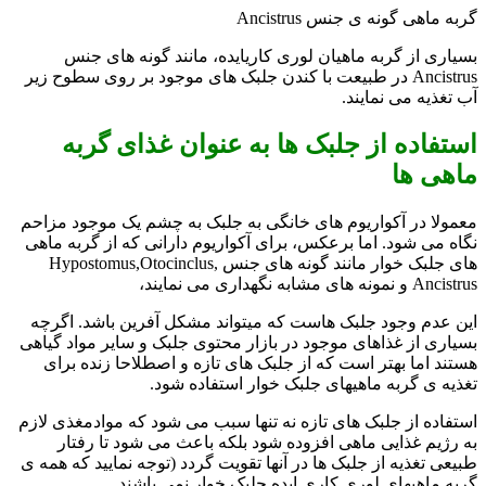
گربه ماهی گونه ی جنس Ancistrus
بسیاری از گربه ماهیان لوری کاریایده، مانند گونه های جنس
Ancistrus در طبیعت با کندن جلبک های موجود بر روی سطوح زیر
آب تغذیه می نمایند.
استفاده از جلبک ها به عنوان غذای گربه
ماهی ها
معمولا در آکواریوم های خانگی به جلبک به چشم یک موجود مزاحم
نگاه می شود. اما برعکس، برای آکواریوم دارانی که از گربه ماهی
های جلبک خوار مانند گونه های جنس Hypostomus,Otocinclus,
Ancistrus و نمونه های مشابه نگهداری می نمایند،
این عدم وجود جلبک هاست که میتواند مشکل آفرین باشد. اگرچه
بسیاری از غذاهای موجود در بازار محتوی جلبک و سایر مواد گیاهی
هستند اما بهتر است که از جلبک های تازه و اصطلاحا زنده برای
تغذیه ی گربه ماهیهای جلبک خوار استفاده شود.
استفاده از جلبک های تازه نه تنها سبب می شود که موادمغذی لازم
به رژیم غذایی ماهی افزوده شود بلکه باعث می شود تا رفتار
طبیعی تغذیه از جلبک ها در آنها تقویت گردد (توجه نمایید که همه ی
گربه ماهیهای لوری کاری ایده جلبک خوار نمی باشند.