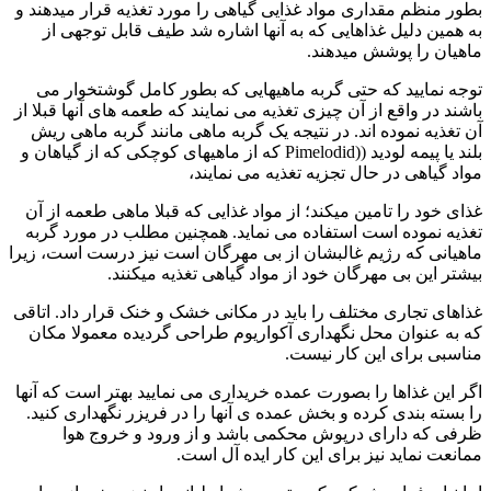
بطور منظم مقداری مواد غذایی گیاهی را مورد تغذیه قرار میدهند و
به همین دلیل غذاهایی که به آنها اشاره شد طیف قابل توجهی از
ماهیان را پوشش میدهند.
توجه نمایید که حتی گربه ماهیهایی که بطور کامل گوشتخوار می
باشند در واقع از آن چیزی تغذیه می نمایند که طعمه های آنها قبلا از
آن تغذیه نموده اند. در نتیجه یک گربه ماهی مانند گربه ماهی ریش
بلند یا پیمه لودید ((Pimelodid که از ماهیهای کوچکی که از گیاهان و
مواد گیاهی در حال تجزیه تغذیه می نمایند،
غذای خود را تامین میکند؛ از مواد غذایی که قبلا ماهی طعمه از آن
تغذیه نموده است استفاده می نماید. همچنین مطلب در مورد گربه
ماهیانی که رژیم غالبشان از بی مهرگان است نیز درست است، زیرا
بیشتر این بی مهرگان خود از مواد گیاهی تغذیه میکنند.
غذاهای تجاری مختلف را باید در مکانی خشک و خنک قرار داد. اتاقی
که به عنوان محل نگهداری آکواریوم طراحی گردیده معمولا مکان
مناسبی برای این کار نیست.
اگر این غذاها را بصورت عمده خریداری می نمایید بهتر است که آنها
را بسته بندی کرده و بخش عمده ی آنها را در فریزر نگهداری کنید.
ظرفی که دارای درپوش محکمی باشد و از ورود و خروج هوا
ممانعت نماید نیز برای این کار ایده آل است.