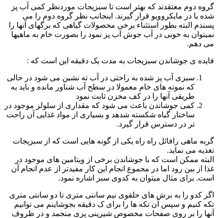
گروه دوم معتقدند که بهتر است تا سبزیجات موردنظر کمی آب پز
شده یا در مایکروویو قرار گیرند. اینجانب نظر گروه دوم را می
پسندم البته بطور استثناء برخی محصولات گیاهی که برگهای آنها را
نمیتوان به خوبی در آب جوش آب پز نمود را بصورت خام به ماهیها
می دهم.
فایده ی جوشاندن سبزیجات به مدت یک دقیقه این است که :
سبزی آب پز شده به راحتی در آب ته نشین می شود در حالی
که نمونه های خام معمولا در سطح آب شناور مانده و باید به
طریقی آنها را در کف مخزن ثابت نمود
کمی جوشاندن باعث می شود که مقداری از سلولز موجود در
ساختار گیاه شکسته شدهد و بسیاری از مواد غذایی آن راحت
تر در دسترس قرار گیرد.
گربه ماهی رافائل راه راه یکی از گونه هایی است که از سبزیجات
تغذیه می نماید.
البته ممکن است که با جوشاندن برخی از ویتامین های موجود در
غذا از بین رود اما در مجموع انجام این کار مفیدتر از عدم انجام آن
است. برای مثال میتوان به کدوی سبز اشاره نمود.
اگر کدو را به برش های حلقوی نیم سانتی متری تا دو سانتی متری
تکه کنیم و سپس آن تکه ها را برای ک دقیقه بجوشاینم می توانیم
آنها را بر روی صفحات مخصوص شیرینی پزی منجمد و در ظروف