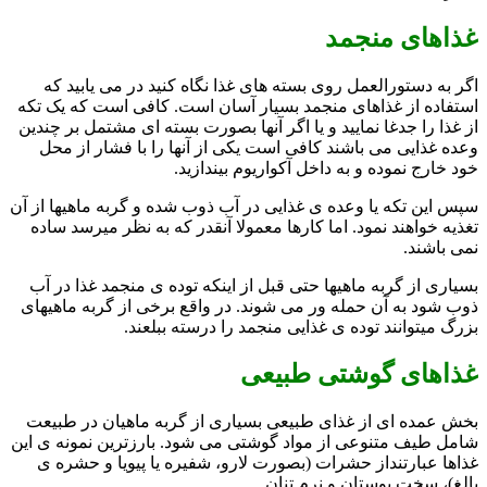
غذاهای منجمد
اگر به دستورالعمل روی بسته های غذا نگاه کنید در می یابید که
استفاده از غذاهای منجمد بسیار آسان است. کافی است که یک تکه
از غذا را جدغا نمایید و یا اگر آنها بصورت بسته ای مشتمل بر چندین
وعده غذایی می باشند کافی است یکی از آنها را با فشار از محل
خود خارج نموده و به داخل آکواریوم بیندازید.
سپس این تکه یا وعده ی غذایی در آب ذوب شده و گربه ماهیها از آن
تغذیه خواهند نمود. اما کارها معمولا آنقدر که به نظر میرسد ساده
نمی باشند.
بسیاری از گربه ماهیها حتی قبل از اینکه توده ی منجمد غذا در آب
ذوب شود به آن حمله ور می شوند. در واقع برخی از گربه ماهیهای
بزرگ میتوانند توده ی غذایی منجمد را درسته ببلعند.
غذاهای گوشتی طبیعی
بخش عمده ای از غذای طبیعی بسیاری از گربه ماهیان در طبیعت
شامل طیف متنوعی از مواد گوشتی می شود. بارزترین نمونه ی این
غذاها عبارتنداز حشرات (بصورت لارو، شفیره یا پیویا و حشره ی
بالغ)، سخت پوستان و نرم تنان.