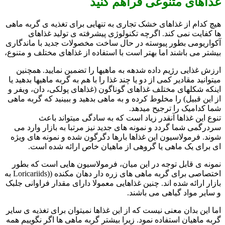
غذاهای متنوعی فراهم کنید
هیچ کدام از غذاهای خشک تجاری به تنهایی برای تغذیه ی گربه ماهی
ها کفایت نمی کند. اگرچه تکنولوژی پیشرفته ی تولید غذاهای
آکواریومی بطور پیوسته در حال ساخت مخصولات جدید با ماندگاری
بیشتر می باشند اما بهتر است با استفاده از غذاهای مختلف و متنوع،
ارزش غذایی رژیم داده شدهه به ماهیها را تضمین نمایید. همچنین
میتوانید مقادیر کمی از دو یا چند غذا را با هم به گربه ماهیها بدهید یا
اینکه شکلهای مختلف غذاهای گوناگون (غذاهای پولکی، دان، ویفر و
از این قبیل) را مخلوط کرده و به ماهی بدهید و ببینید که گربه ماهی
شما کدامیک را ترجیح میدهد.
تنوع این غذاها آنقدر زیاد است که به سادگی میتواند باعث
سردرگمی شما گردد و نمونه های جدید نیز مرتبا به بازار وارد می
شوند. فرمولاسیون این غذاها بارها دگرگون شده و نمونه های ویژه
ای برای یک ماهی یا گروهی از ماهیان خاص ارائه شده است.
نمونه ی قابل توجه در این میان، فرمولاسیون هایی است که بطور
اختصاصی برای گربه ماهی های زره دار دهان مکنده ((Loricariids به
بازار ارائه شده اند. چنین غذاهایی معمولا دارای مقدار فراوانی جلبک
و سایر مواد گیاهی می باشند.
اما این بدان معنی نیست که از این غذاها نمیتوان برای تغذیه ی سایر
گربه ماهیان استفاده نمود. زیرا بیشتر گربه ماهی ها اگر نگوییم همه