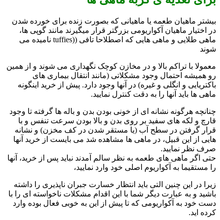
بیشتر ماهیان طعمه یا ماهیانی که بصورت زنده برای خورده شدن
در اختیار ماهیان آکواریومی بزرگتر قرار میگیرند مانند گوپی ها،
ماهی طلایی و ماهی هایی که اصطلاحا تافی ((tuffies نامیده می
شوند
معمولا با تراکم بالا و در مخازن کوچک نگهداری می شوند و از همین
رو همیشه احتمال وجود مشکلاتی (مانند انتقال بیماری های
باکتریایی و انگلی و غیره) در آنها وجود دارد. پیش از خرید اینگونه
ماهی ها باید آنها را به دقت کنترل نمایید.
چنانچه هرگونه نشانه ای از خونی بودن بدن و باله ها گرفته تا وجود
قارچ و لکه های سفید بر روی بدن و بالا بودن سرعت تنفس و با
قرار گرفتن در سطح آب (یا مستقر شدن در کف مخزن) و نشانه
هایی از این قبیل، در ماهی ها مشاهده شد می بایست از خرید آنها
صرف نظر نمایید.
حتی اگر ماهی های طعمه به نظر سالم آمدند نباید پس از خرید، آنها
را مستقیما به آکواریوم اصلی خود وارد نمایید،
زیرا در این چنین التی باید انتظار خسارت جبران ناپذیری را داشته
باشید و به عبارت دیگر شما با این اقدام مشکلات ناخواسته ای را با
دست خود به آکواریومی که تا پیش از این به خوبی فعال بوده وارد
کرده اید.