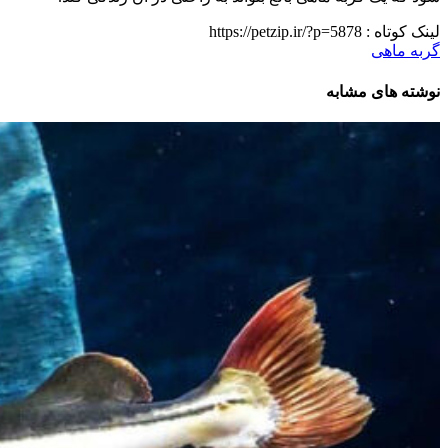
لینک کوتاه :
https://petzip.ir/?p=5878
گربه ماهی
نوشته های مشابه