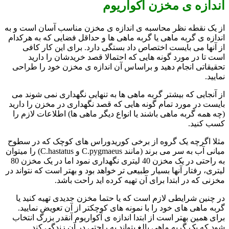
اندازه ی مخزن آکواریوم
از یک نقطه نظر محاسبه ی اندازه ی مخزن مناسب آسان است و به
اندازه ی گربه ماهی یا گربه ماهی ها و حداقل فضایی که به هرکدام
از آنها می بایست اختصاص داد بستگی دارد. برای این کار کافی
است تا در مورد گونه هایی که احتمالا قصد خریدشان را دارید
تحقیقاتی انجام دهید و براساس آن اندازه ی مخزن خود را طراحی
نمایید.
از آنجایی که بیشتر گربه ماهی ها به تنهایی نگهداری نمی شوند می
بایست در مورد تمام گونه هایی که قصد نگهداری در مخزن را دارید
(چه همه گربه ماهی باشند یا انواع دیگر ماهی ها) اطلاعات لازم را
کسب کنید.
مثلا اگرچه یک گروه از برخی کوریدوراس های کوچک که در سطوح
میانی آب به سر می برند (مانند C.pygmaeus و C.hastatus) را میتوان
به راحتی در یک مخزن 40 لیتری نگهداری نمود اما در یک مخزن 80
لیتری، رفتار آنها بسیار طبیعی تر خواهد بود و بهتر است که نتواند در
مخزنی که در ابتدا برای آن تهیه کرده اید راحت باشد.
در چنین شرایطی لازم است که یا حتما مخزن جدیدی تهیه کنید یا
گربه ماهی های خود را با نمونه های کوچکتر از آن تعویض نمایید.
برای همین بهتر است از ابتدا اندازه ی آکواریوم آنقدر بزرگ انتخاب
شود که یک گربه ماهی بالغ بتواند به راحتی در آن زندگی کند.