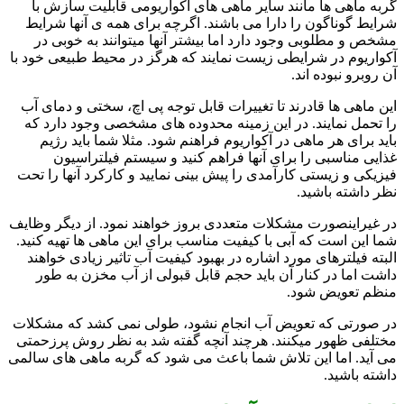
گربه ماهی ها مانند سایر ماهی های آکواریومی قابلیت سازش با
شرایط گوناگون را دارا می باشند. اگرچه برای همه ی آنها شرایط
مشخص و مطلوبی وجود دارد اما بیشتر آنها میتوانند به خوبی در
آکواریوم در شرایطی زیست نمایند که هرگز در محیط طبیعی خود با
آن روبرو نبوده اند.
این ماهی ها قادرند تا تغییرات قابل توجه پی اچ، سختی و دمای آب
را تحمل نمایند. در این زمینه محدوده های مشخصی وجود دارد که
باید برای هر ماهی در آکواریوم فراهنم شود. مثلا شما باید رژیم
غذایی مناسبی را برای آنها فراهم کنید و سیستم فیلتراسیون
فیزیکی و زیستی کارآمدی را پیش بینی نمایید و کارکرد آنها را تحت
نظر داشته باشید.
در غیراینصورت مشکلات متعددی بروز خواهند نمود. از دیگر وظایف
شما این است که آبی با کیفیت مناسب برای این ماهی ها تهیه کنید.
البته فیلترهای مورد اشاره در بهبود کیفیت آب تاثیر زیادی خواهند
داشت اما در کنار آن باید حجم قابل قبولی از آب مخزن به طور
منظم تعویض شود.
در صورتی که تعویض آب انجام نشود، طولی نمی کشد که مشکلات
مختلفی ظهور میکنند. هرچند آنچه گفته شد به نظر روش پرزحمتی
می آید. اما این تلاش شما باعث می شود که گربه ماهی های سالمی
داشته باشید.