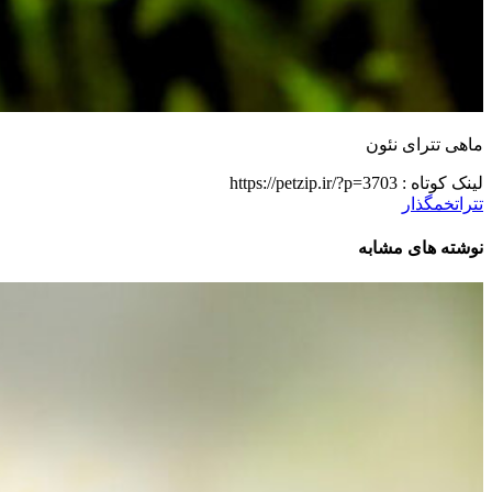
ماهی تترای نئون
لینک کوتاه :
https://petzip.ir/?p=3703
تترا
تخمگذار
نوشته های مشابه