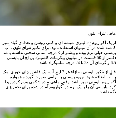
ماهی تترای نئون
از یک آکواریوم 20 لیتری شیشه ای و کمی روشن و تعدادی گیاه تمیز
کاشته شده در آن میتوان استفاده نمود. برای تکثیر
تترای نئون
، آب
بایستی خیلی نرم بوده و بیشتر از 3 درجه آلمانی سختی نداشته باشد
(کمتر از 50 قسمت در میلیون بیکربنات کلسیم). پی اچ آن بایستی
6.5 و گرمای آن 23 تا 24 درجه سانتیگراد باشد.
قبل از تثکیر بایستی به ازاء هر 2 لیتر آب، یک قاشق چای خوری نمک
به آب اضافه شود. تهویه بایستی به آرامی صورت گیرد و همواره
آکواریوم بایستی تمیز باشد. وقتی ماهی ماده شکمی ورم کرده پیدا
کرد، بایستی آن را با یک نرم در آکواریوم آماده شده برای تخمریزی
نگه داشت.