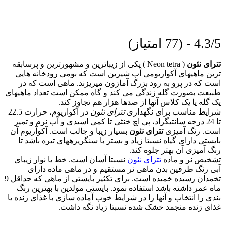
4.3/5 - (77 امتیاز)
تترای نئون
( Neon tetra ) یکی از زیباترین و مشهورترین و پرسابقه
ترین ماهیهای آکواریومی آب شیرین است که بومی رودخانه هایی
است که در پرو به رود بزرگ آمازون میریزند. ماهی است که در
طبیعت بصورت گله زندگی می کند و گاه ممکن است تعداد ماهیهای
یک گله یا یک کلاس آنها از صدها هزار هم تجاوز کند.
شرایط مناسب برای نگهداری
تترای نئون
در آکواریوم، حرارت 22.5
تا 24 درجه سانتیگراد، پی اچ خنثی تا کمی اسیدی و آب نرم و تمیز
است. رنگ آمیزی
تترای نئون
بسیار زیبا و جالب است. آکوآریوم آن
بایستی دارای گیاه نسبتا زیاد و بستر با سنگریزههای تیره باشد تا
رنگ آمیزی آن بهتر جلوه کند.
تشخیص نر و ماده
تترای نئون
نسبتا آسان است. خط یا نوار زیبای
آبی رنگ طرفین بدن ماهی نر مستقیم و در ماهی ماده دارای
تخمدان رسیده خمیده است. برای تکثیر بایستی از ماهی که حداقل 9
ماه عمر داشته باشد استفاده نمود. بایستی مولدین با بهترین رنگ
بندی را انتخاب و آنها را در شرایط خوب آماده سازی با غذای زنده یا
غذای زنده منجمد خشک شده نسبتا زیاد نگه داشت.