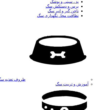
پد ، سینی و پوشک
برس و دستکش سگ
ناخن گیر و انبر سگ
نظافت محل نگهداری سگ
ظروف تغذیه س
آموزش و تربیت سگ