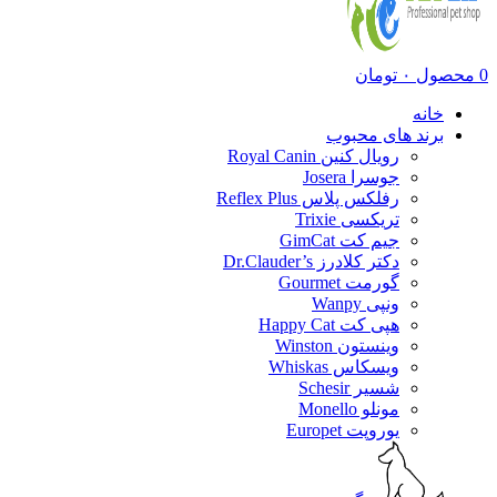
0
محصول
۰
تومان
خانه
برند های محبوب
رویال کنین Royal Canin
جوسرا Josera
رفلکس پلاس Reflex Plus
تریکسی Trixie
جیم کت GimCat
دکتر کلادرز Dr.Clauder’s
گورمت Gourmet
ونپی Wanpy
هپی کت Happy Cat
وینستون Winston
ویسکاس Whiskas
شسیر Schesir
مونلو Monello
یوروپت Europet