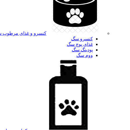
کنسرو و غذای مرطوب 
کنسرو سگ
غذای پوچ سگ
پودینگ سگ
ووم سگ