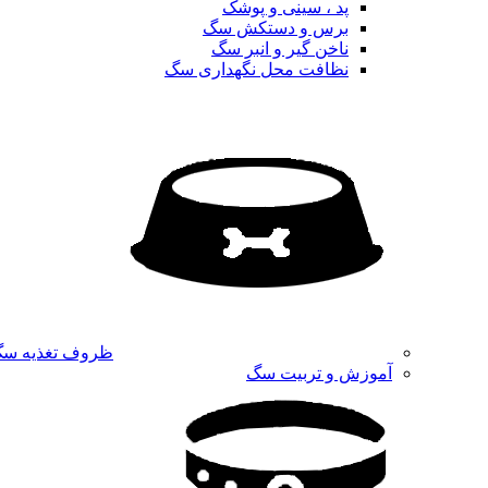
پد ، سینی و پوشک
برس و دستکش سگ
ناخن گیر و انبر سگ
نظافت محل نگهداری سگ
ظروف تغذیه س
آموزش و تربیت سگ