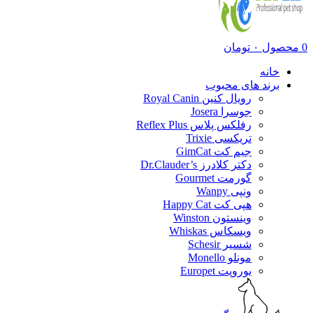
0
محصول
۰
تومان
خانه
برند های محبوب
رویال کنین Royal Canin
جوسرا Josera
رفلکس پلاس Reflex Plus
تریکسی Trixie
جیم کت GimCat
دکتر کلادرز Dr.Clauder’s
گورمت Gourmet
ونپی Wanpy
هپی کت Happy Cat
وینستون Winston
ویسکاس Whiskas
شسیر Schesir
مونلو Monello
یوروپت Europet