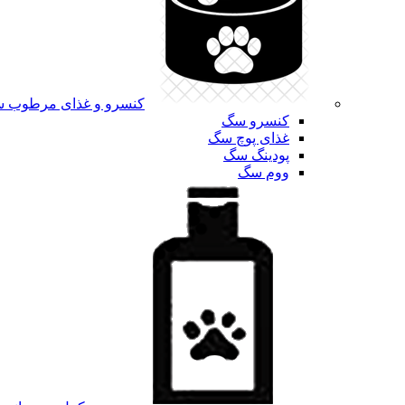
کنسرو و غذای مرطوب 
کنسرو سگ
غذای پوچ سگ
پودینگ سگ
ووم سگ