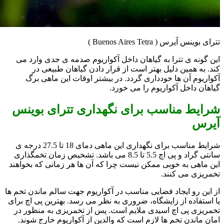
تترای بوینس آیرس ( Buenos Aires Tetra )
این گونه ی تترا به گیاهان داخل آکواریوم صدمه ی جدی وارد می
کند. به همین دلیل بهتر است از قرار دادن گیاهان طبیعی در
آکواریوم آن ها خودداری گردد. در بیشتر اوقات این ماهی برگ
گیاهان داخل آکواریوم را می خورد.
شرایط مناسب برای نگهداری تترای بوینس
آیرس
شرایط مناسب برای نگهداری این ماهی دمای 18 تا 27.5 درجه ی
سانتی گراد و پی اچ 5.5 تا 8.5 می باشد. تشخیص زمان تخمگذاری
این ماهی به خوبی ممکن نیست چرا که آن ها هر زمانی که بخواهند
تخمریزی می کنند.
از این رو ایجاد فضایی مناسب در آکواریوم جهت سالم ماندن تخم ها
یا استفاده از زایشگاه، ضروری به نظر می رسد. بهترین پی اچ برای
تخمریزی پی اچ اسیدی ملایم است. پس از تخمریزی به منظور در
امان ماندن تخم ها لازم است که والدین از آکواریوم خارج شوند.